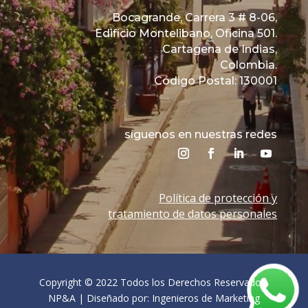
Bocagrande, Carrera 3 # 8-06,
Edificio Montelibano, Oficina 501.
Cartagena de Indias,
Colombia.
Código Postal: 130001
síguenos en nuestras redes
Política de protección y
tratamiento de datos personales
Copyright © 2022 Todos los Derechos Reservados.
NP&A | Diseñado por: Ingenieros de Marketing