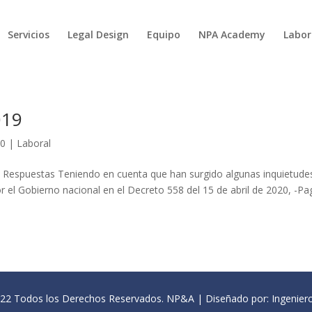
Servicios
Legal Design
Equipo
NPA Academy
Labor
019
20
|
Laboral
y Respuestas Teniendo en cuenta que han surgido algunas inquietude
por el Gobierno nacional en el Decreto 558 del 15 de abril de 2020, -P
22 Todos los Derechos Reservados. NP&A | Diseñado por: Ingenier